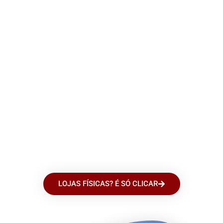
QUER CONHECER NOSSAS
LOJAS FÍSICAS?
SÃO 10 UNIDADES. SEMPRE UMA
PERTO DE VOCÊ.
LOJAS FÍSICAS? É SÓ CLICAR