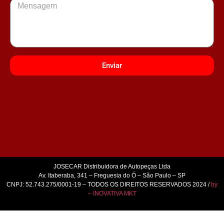
Enviar
JOSECAR Distribuidora de Autopeças Ltda
Av. Itaberaba, 341 – Freguesia do Ó – São Paulo – SP
CNPJ: 52.743.275/0001-19 – TODOS OS DIREITOS RESERVADOS 2024 /
by
– INOVATIVA MKT