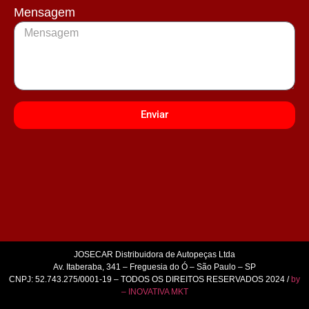
Mensagem
Enviar
JOSECAR Distribuidora de Autopeças Ltda
Av. Itaberaba, 341 – Freguesia do Ó – São Paulo – SP
CNPJ: 52.743.275/0001-19 – TODOS OS DIREITOS RESERVADOS 2024 /
by
– INOVATIVA MKT